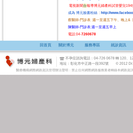
電視新聞
台
報導博元婦產科試管嬰兒19
成為 博元臉書粉絲
:
http://www.facebo
蔡醫師-門診表 :週一至週五下午、晚上&
陳醫師-門診表:週一至週五早上
電話:04-
7260678
回首頁
關於博元
服務專區
就診資訊
不孕症諮詢電話：04-726 0678 轉 12
地址：彰化市中正路一段392號 © 2012 Dr. Tsai & 
醫療機構網際網路資訊管理辦法聲明：禁止任何網際網路服務業者轉錄本網路資