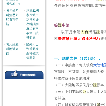
省各地，v
多停留休養在搭機離開,成功率
博元婦產
超過21國
科病歷影
家及城市
印資料申
到博元婦
請
產科諮詢
簽
證
申請
及治療不
以下是申請
入
台
灣簽
證
需
孕症，試
管嬰兒！
來
臺灣彰化博元婦產科執行
辦
博元婦產
國外人士
科附近旅
到博元婦
館
產科做試
管嬰兒
一、應備文件（1式3份）
：
（一）申請書：每人填寫
大陸地
官清晰、不遮蓋、足資辨識人貌
得修改或使用合成照片。
（二）大陸地區居民身分
證
影本
（三）下列申請來
台
大陸人士之
妻關係
。
（四）所有檔備齊後連同保
證
金