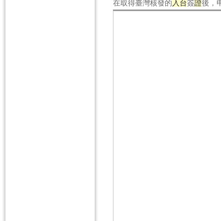
在取得臺灣核發的
入
台
簽
證
後，