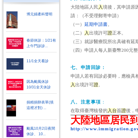
大陸地區人民
入
境後，其申請原
博元婦產科聲明
請：（
不受理郵寄申請）
（一）
延期申請書
。
（二）
入
出境許可
證
正本。
春節休診：1/21有
（三）就診醫療院所出具確有延
上午門診診...
（四）申請人每人新臺幣200元
11/1全天看診
七、申請回診：
申請人若有回診必要時，應檢具
因為颱風休診
入
出境許可
證
。
10/31全天休診
八、注意事項
：
捐精捐卵表單(填
這裡才對) ...
在取得臺灣核發的
入
台
簽
證
後，
大陸地區居民
http://www.immigration.go
颱風10月2日夜間
休診、 10...