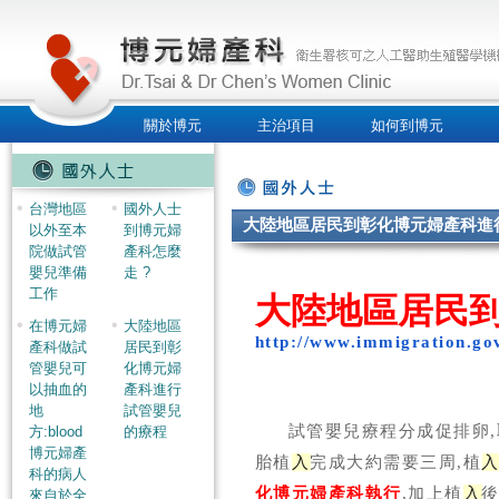
關於博元
主治項目
如何到博元
人才招募
台灣地區
國外人士
大陸地區居民到彰化博元婦產科進
以外至本
到博元婦
院做試管
產科怎麼
嬰兒準備
走 ?
工作
大陸地區居民
在博元婦
大陸地區
http://www.immigration.go
產科做試
居民到彰
管嬰兒可
化博元婦
以抽血的
產科進行
地
試管嬰兒
試管嬰兒療程分成促排卵,
方:blood
的療程
博元婦產
胎植
入
完成大約需要三周,植
科的病人
化博元婦產科執行
,加上植
入
後
來自於全