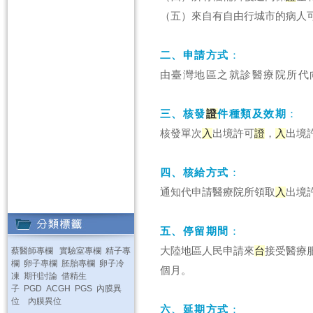
（五）來自有自由行城市的病人
二、申請方式
：
由臺灣地區之就診醫療院所代
三、核發
證
件種類及效期
：
核發單次
入
出境許可
證
，
入
出境
四、核給方式
：
通知代申請醫療院所領取
入
出境
五、停留期間
：
大陸地區人民申請來
台
接受醫療
蔡醫師專欄
實驗室專欄
精子專
欄
卵子專欄
胚胎專欄
卵子冷
個月。
凍
期刊討論
借精生
子
PGD
ACGH
PGS
內膜異
位
內膜異位
六、延期方式
：