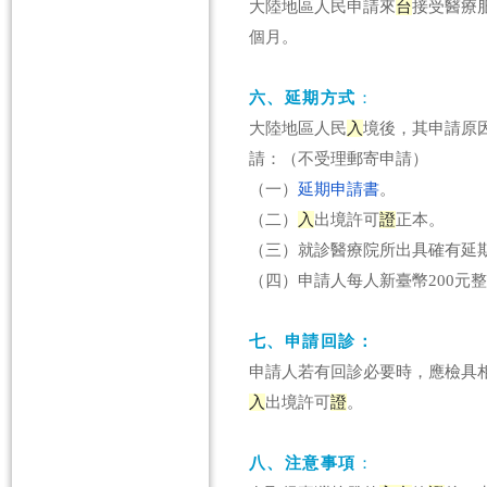
大陸地區人民申請來
台
接受醫療
個月。
六、延期方式
：
大陸地區人民
入
境後，其申請原
請：（不受理郵寄申請）
（一）
延期申請書
。
（二）
入
出境許可
證
正本。
（三）就診醫療院所出具確有延
（四）申請人每人新臺幣200元
七、申請回診：
申請人若有回診必要時，應檢具
入
出境許可
證
。
八、注意事項
：