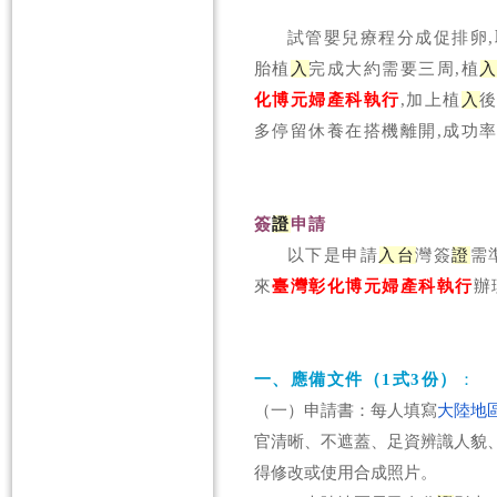
試管嬰兒療程分成促排卵
胎植
入
完成大約需要三周,植
化博元婦產科執行
,加上植
入
後
多停留休養在搭機離開,成功率
簽
證
申請
以下是申請
入
台
灣簽
證
需
來
臺灣彰化博元婦產科執行
辦
一、應備文件（1式3份）
：
（一）申請書：每人填寫
大陸地
官清晰、不遮蓋、足資辨識人貌
得修改或使用合成照片。