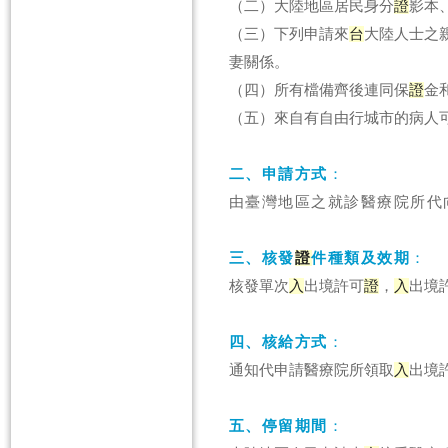
（二）大陸地區居民身分
證
影本
（三）下列申請來
台
大陸人士之
妻關係
。
（四）所有檔備齊後連同保
證
金
（五）來自有自由行城市的病人
二、申請方式
：
由臺灣地區之就診醫療院所代
三、核發
證
件種類及效期
：
核發單次
入
出境許可
證
，
入
出境
四、核給方式
：
通知代申請醫療院所領取
入
出境
五、停留期間
：