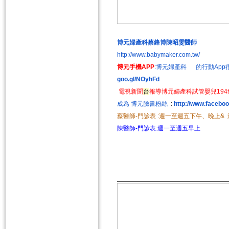
博元婦產科蔡鋒博陳昭雯醫師
http://www.babymaker.com.tw/
博元手機APP
:博元婦產科 的行動App很像
goo.gl/NOyhFd
電視新聞
台
報導博元婦產科試管嬰兒19
成為 博元臉書粉絲
:
http://www.faceboo
蔡醫師-門診表 :週一至週五下午、晚上&
陳醫師-門診表:週一至週五早上