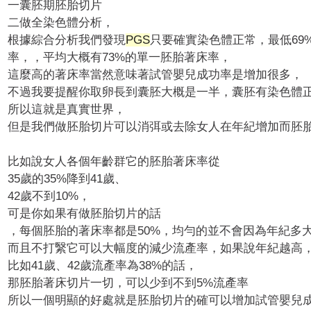
一囊胚期胚胎切片
二做全染色體分析，
根據綜合分析我們發現
PGS
只要確實染色體正常，最低69
率，，平均大概有73%的單一胚胎著床率，
這麼高的著床率當然意味著試管嬰兒成功率是增加很多，
不過我要提醒你取卵長到囊胚大概是一半，
囊胚有染色體
所以這就是真實世界，
但是我們做胚胎切片可以消弭或去除女人在年紀增加而胚
比如說女人各個年齡群它的胚胎著床率從
35歲的35%降到41歲、
42歲不到10%，
可是你如果有做胚胎切片的話
，每個胚胎的著床率都是50%，
均勻的並不會因為年紀多
而且不打繄它可以大幅度的減少流產率，如果說年紀越高
比如41歲、42歲流產率為38%的話，
那胚胎著床切片一切，可以少到不到5%流產率
所以一個明顯的好處就是胚胎切片的確可以增加試管嬰兒