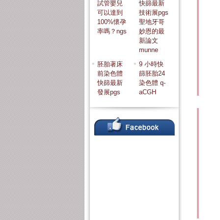
試管嬰兒
快篩最新
可以達到
技術展pgs
100%懷孕
聖地牙哥
率嗎？ngs
妙恩的最
新論文
munne
胚胎著床
9 小時快
前染色體
篩胚胎24
快篩最新
染色體 q-
發展pgs
aCGH