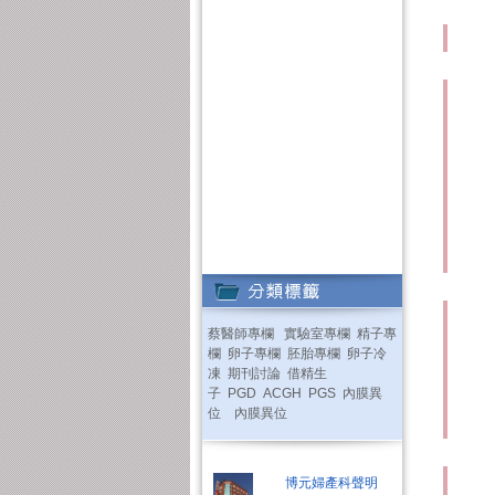
蔡醫師專欄
實驗室專欄
精子專
欄
卵子專欄
胚胎專欄
卵子冷
凍
期刊討論
借精生
子
PGD
ACGH
PGS
內膜異
位
內膜異位
博元婦產科聲明