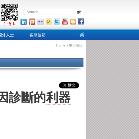
國外人士
客服信箱
Home
>
主治項目
因診斷的
利器