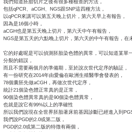
我們知道胚胎切片之後有很多種檢查的方法，
包括qPCR、aCGH、NGS跟SNP這四種方法，
以qPCR來講可以第五天晚上切片，第六天早上有報告，
因為是16個小時，
aCGH也是第五天晚上切片，第六天中午有報告，
NGS是第五天的六點晚上切片，第六天的中午有報告，
在
它的好處呢是可以偵測胚胎染色體的異常，
可以知道某單
分裂的錯誤，
而且不需要兩個月的準備期，至於說次世代定序的驗証，
有一份研究在2014年由愛倫在歐洲生殖醫學會發表的，
78個囊胚先做aCGH，再做次世代定序，
統計21個染色體正常真的是正常，
90個染色體異常真的是90個染色體異常，
也就是說它有99%以上的準確性
所以我們說現在全世界胚胎著床前基因診斷已經進入到PGS
我們說PGD的2.0或第二版，
PGD的2.0或第二版的特徴有兩個，