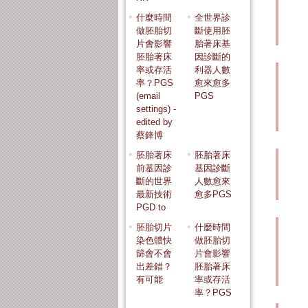
什麼時間
全世界診
做胚胎切
斷使用胚
片會影響
胎著床基
胚胎著床
因診斷的
率或存活
利器人數
率？PGS
愈來愈多
(email
PGS
settings) -
edited by
蔡鋒博
胚胎著床
胚胎著床
前基因診
基因診斷
斷的世界
人數愈來
最新技術
愈多PGS
PGD to
胚胎切片
什麼時間
染色體快
做胚胎切
篩會不會
片會影響
出差錯？
胚胎著床
有可能
率或存活
率？PGS