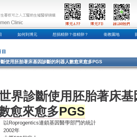
目
如何到博元
想捐精卵？借精卵？
衛教園地
診斷使用胚胎著床基因診斷的利器人數愈來愈多PGS
IpQLSdSHvH5pyQxE265z_9LefLpbtojJAj8MkZCL-
世界診斷使用胚胎著床基
數愈來愈多
PGS
以Roprogentics連鎖基因醫學部門的統計
2002年