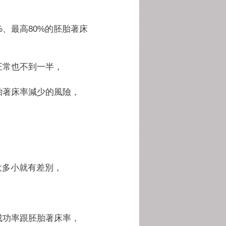
%、
最高80%的胚胎著床
正常也不到一半，
胎著床率減
少的風險，
大多小就有差別，
，
成功率跟胚
胎著床率，