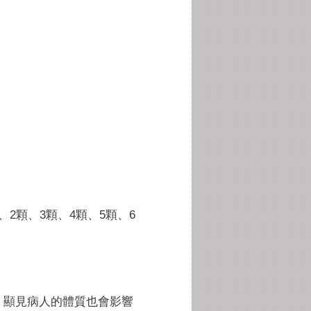
，
、2顆、
3顆、4顆、5顆、6
，
顯見病人的體質也會影響