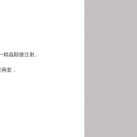
一精蟲顯微注射。
是兩套，
，