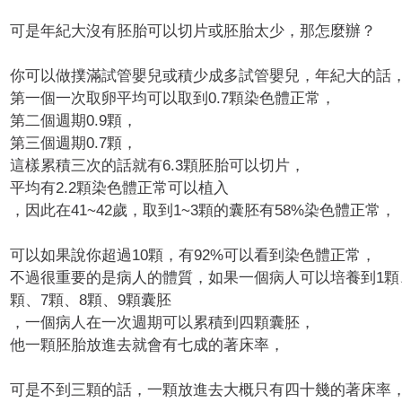
可是年紀大沒有胚胎可以切片或胚胎太少，那怎麼辦？
你可以做撲滿試管嬰兒或積少成多試管嬰兒，年紀大的話
第一個一次取卵平均可以取到0.7顆染色體正常，
第二個週期0.9顆，
第三個週期0.7顆，
這樣累積三次的話就有6.3顆胚胎可以切片，
平均有2.2顆染色體正常可以植入
，因此在41~42歲，取到1~3顆的囊胚有58%染色體正常，
可以如果說你超過10顆，有92%可以看到染色體正常，
不過很重要的是病人的體質，如果一個病人可以培養到1顆
顆、7顆、8顆、9顆囊胚
，一個病人在一次週期可以累積到四顆囊胚，
他一顆胚胎放進去就會有七成的著床率，
可是不到三顆的話，一顆放進去大概只有四十幾的著床率