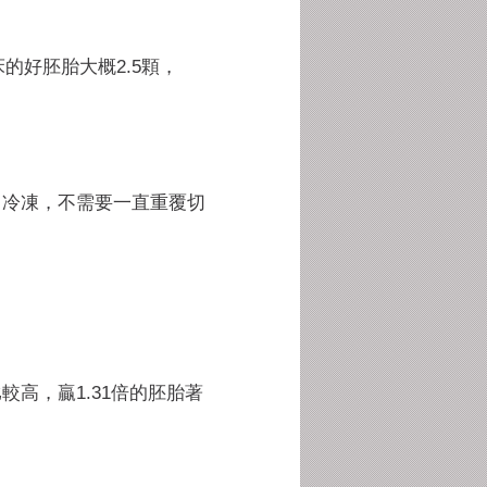
的好胚胎大概2.5顆，
、冷凍，
不需要一直重覆切
較高，贏1.
31倍的胚胎著