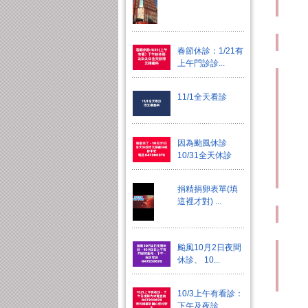
春節休診：1/21有
上午門診診...
11/1全天看診
因為颱風休診
10/31全天休診
捐精捐卵表單(填
這裡才對) ...
颱風10月2日夜間
休診、 10...
10/3上午有看診：
下午及夜診...