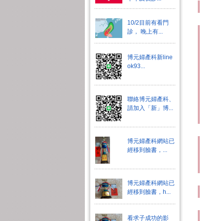
10/2目前有看門
診， 晚上有...
博元婦產科新line
ok93...
聯絡博元婦產科、
請加入「新」博...
博元婦產科網站已
經移到臉書，...
博元婦產科網站已
經移到臉書，h...
看求子成功的影