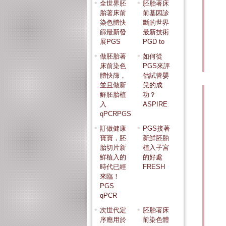
全世界胚
胚胎著床
胎著床前
前基因診
染色體快
斷的世界
篩最新發
最新技術
展PGS
PGD to
做胚胎著
如何從
床前染色
PGS來評
體快篩，
估試管嬰
並且做新
兒的成
鮮胚胎植
功？
入
ASPIRE
qPCRPGS
訂做健康
PGS接著
寶寶，胚
新鮮胚胎
胎切片新
植入子宮
鮮植入的
的好處
時代已經
FRESH
來臨！
PGS
qPCR
次世代定
胚胎著床
序應用於
前染色體