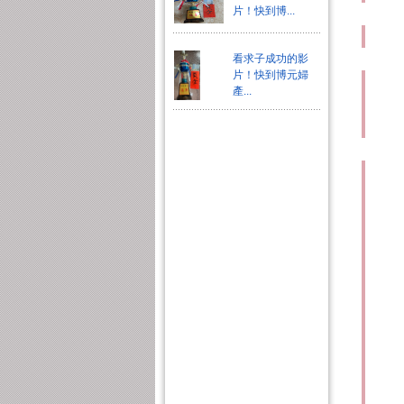
片！快到博...
看求子成功的影
片！快到博元婦
產...