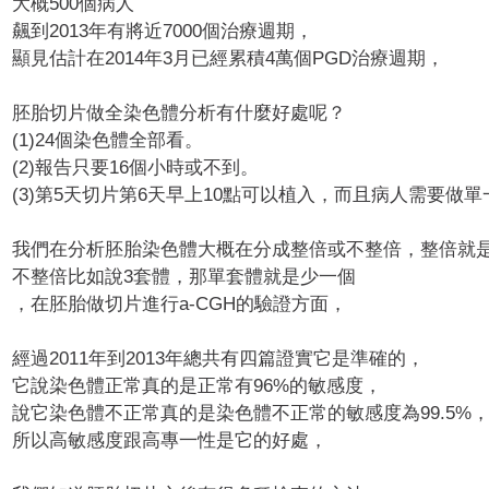
大概500個病人
飆到2013年有將近7000個治療週期，
顯見估計在2014年3月已經累積4萬個PGD治療週期，
胚胎切片做全染色體分析有什麼好處呢？
(1)24個染色體全部看。
(2)報告只要16個小時或不到。
(3)第5天切片第6天早上10點可以植入，
而且病人需要做單
我們在分析胚胎染色體大概在分成整倍或不整倍，整倍就
不整倍比如說3套體，那單套體就是少一個
，在胚胎做切片進行a-CGH的驗證方面，
經過2011年到2013年總共有四篇證實它是準確的，
它說染色體正常真的是正常有96%的敏感度，
說它染色體不正常真的是染色體不正常的敏感度為99.5%
所以高敏感度跟高專一性是它的好處，