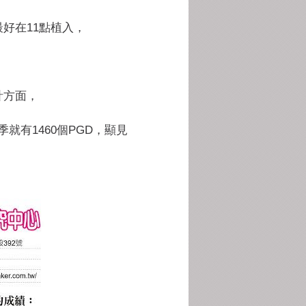
好在11點植入，
計方面，
季就有1460個PGD，
顯見