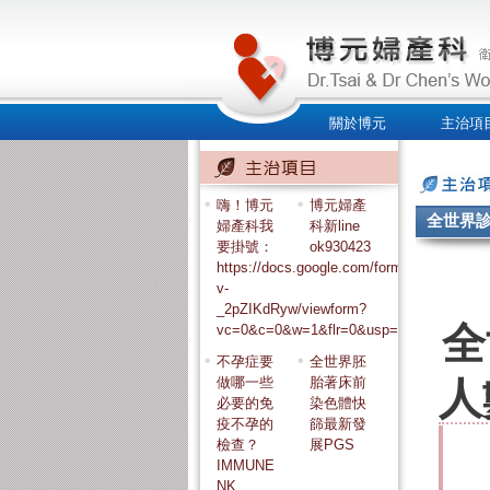
關於博元
主治項
人才招募
嗨！博元
博元婦產
全世界
婦產科我
科新line
要掛號：
ok930423
https://docs.google.com/forms/d/e/1FA
v-
_2pZIKdRyw/viewform?
全
vc=0&c=0&w=1&flr=0&usp=mail_form_link
不孕症要
全世界胚
做哪一些
胎著床前
人
必要的免
染色體快
疫不孕的
篩最新發
檢查？
展PGS
IMMUNE
NK