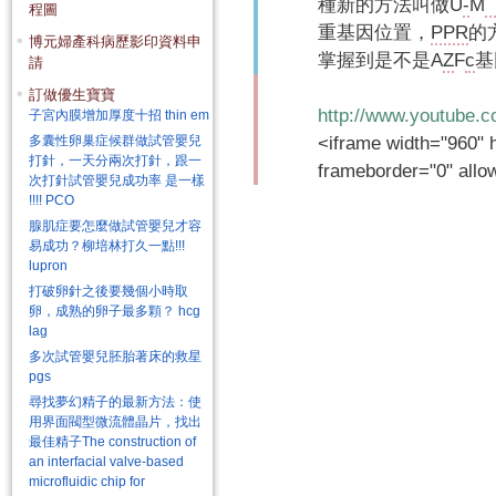
種新的方法叫做U
-
M
程圖
重基因位置，
PPR
的
博元婦產科病歷影印資料申
掌握到是不是A
Z
F
c
基
請
訂做優生寶寶
http://www.youtube.
子宮內膜增加厚度十招 thin em
多囊性卵巢症候群做試管嬰兒
<iframe width="960" h
打針，一天分兩次打針，跟一
frameborder="0" allo
次打針試管嬰兒成功率 是一樣
!!!! PCO
腺肌症要怎麼做試管嬰兒才容
易成功？柳培林打久一點!!!
lupron
打破卵針之後要幾個小時取
卵，成熟的卵子最多顆？ hcg
lag
多次試管嬰兒胚胎著床的救星
pgs
尋找夢幻精子的最新方法：使
用界面閥型微流體晶片，找出
最佳精子The construction of
an interfacial valve-based
microfluidic chip for