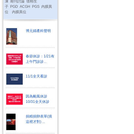
凍
期刊討論
借精生
子
PGD
ACGH
PGS
內膜異
位
內膜異位
博元婦產科聲明
春節休診：1/21有
上午門診診...
11/1全天看診
因為颱風休診
10/31全天休診
捐精捐卵表單(填
這裡才對) ...