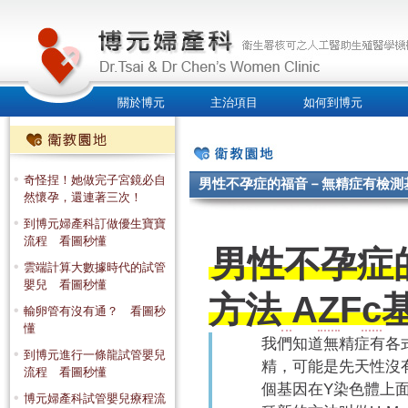
關於博元
主治項目
如何到博元
人才招募
奇怪捏！她做完子宮鏡必自
男性不孕症的福音－無精症有檢測基
然懷孕，還連著三次！
到博元婦產科訂做優生寶寶
流程 看圖秒懂
男性不孕症
雲端計算大數據時代的試管
嬰兒 看圖秒懂
方法
A
Z
F
c
輸卵管有沒有通？ 看圖秒
懂
我們知道無精症有各
到博元進行一條龍試管嬰兒
精，可能是先天性沒
流程 看圖秒懂
個基因在Y染色體上
博元婦產科試管嬰兒療程流