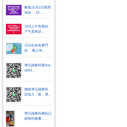
颱風10月2日夜間
休診、 10...
10/3上午有看診：
下午及夜診...
10/2目前有看門
診， 晚上有...
博元婦產科新line
ok93...
聯絡博元婦產科、
請加入「新」博...
博元婦產科網站已
經移到臉書，...