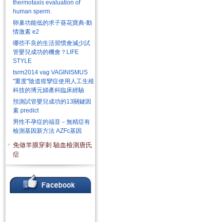
thermotaxis evaluation of
human sperm.
卵巢功能低的求子葵花寶典-動
情激素 e2
哪些不良的生活習慣會減少試
管嬰兒成功的機會？LIFE
STYLE
tsrm2014 vag VAGINISMUS
"重度"陰道痙攣症使用人工生殖
科技的博元婦產科臨床經驗
預測試管嬰兒成功的13關鍵因
素 predict
男性不孕症的福音－無精症有
檢測基因新方法 AZFc基因
免做羊膜穿刺 驗血檢測唐氏
症