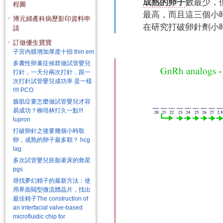
成熟的卵子
數最少，
程圖
最高，
而且這三個小
博元婦產科病歷影印資料申
在研究打破卵針劑小
請
訂做優生寶寶
子宮內膜增加厚度十招 thin em
多囊性卵巢症候群做試管嬰兒
打針，一天分兩次打針，跟一
次打針試管嬰兒成功率 是一樣
!!!! PCO
腺肌症要怎麼做試管嬰兒才容
易成功？柳培林打久一點!!!
lupron
打破卵針之後要幾個小時取
卵，成熟的卵子最多顆？ hcg
lag
多次試管嬰兒胚胎著床的救星
pgs
尋找夢幻精子的最新方法：使
用界面閥型微流體晶片，找出
最佳精子The construction of
an interfacial valve-based
microfluidic chip for