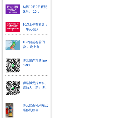
颱風10月2日夜間
休診、 10...
10/3上午有看診：
下午及夜診...
10/2目前有看門
診， 晚上有...
博元婦產科新line
ok93...
聯絡博元婦產科、
請加入「新」博...
博元婦產科網站已
經移到臉書，...