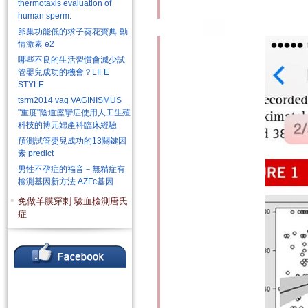
thermotaxis evaluation of
human sperm.
卵巢功能低的求子葵花寶典-動
情激素 e2
哪些不良的生活習慣會減少試
管嬰兒成功的機會？LIFE
STYLE
tsrm2014 vag VAGINISMUS
"重度"陰道痙攣症使用人工生殖
科技的博元婦產科臨床經驗
預測試管嬰兒成功的13關鍵因
素 predict
男性不孕症的福音－無精症有
檢測基因新方法 AZFc基因
免做羊膜穿刺 驗血檢測唐氏
症