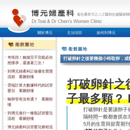
關於博元
主治項目
如何到博元
人才招募
奇怪捏！她做完子宮鏡必自
打破卵針之後要幾個小時取卵，成熟的
然懷孕，還連著三次！
到博元婦產科訂做優生寶寶
流程 看圖秒懂
打破卵針之
雲端計算大數據時代的試管
嬰兒 看圖秒懂
子最多顆？
輸卵管有沒有通？ 看圖秒
懂
打破卵針是要讓卵子
到博元進行一條龍試管嬰兒
隔
時間
一般都會抓在
流程 看圖秒懂
5月的生育與節育期
博元婦產科試管嬰兒療程流