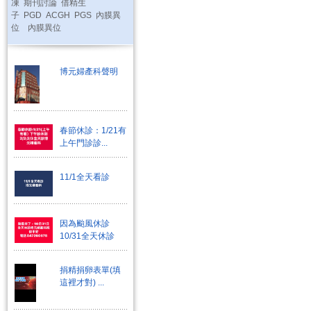
凍
期刊討論
借精生
子
PGD
ACGH
PGS
內膜異
位
內膜異位
博元婦產科聲明
春節休診：1/21有
上午門診診...
11/1全天看診
因為颱風休診
10/31全天休診
捐精捐卵表單(填
這裡才對) ...