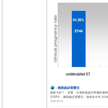
​：​兩部曲試管嬰兒
新鮮卡好？ 其實：冷凍胚胎成功率優於新鮮胚胎
STEPS ：​兩部曲試管嬰兒」發表在今年 ​2016年
2016.09.23