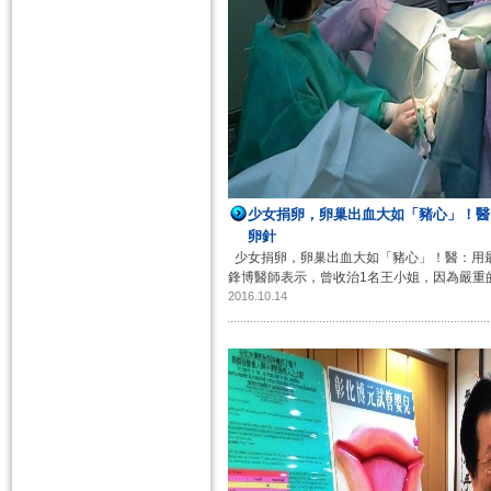
少女捐卵，卵巢出血大如「豬心」！醫
卵針​
少女捐卵，卵巢出血大如「豬心」！醫：用最細的
鋒博醫師表示，曾收治1名王小姐，因為嚴重的
2016.10.14