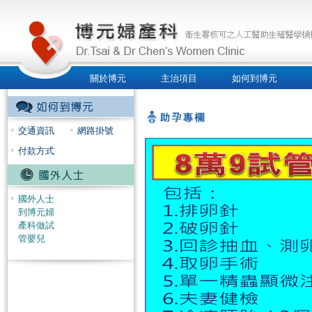
關於博元
主治項目
如何到博元
人才招募
交通資訊
網路掛號
付款方式
國外人士
到博元婦
產科做試
管嬰兒