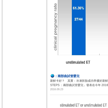
​：​兩部曲試管嬰兒
新鮮卡好？ 其實：冷凍胚胎成功率優於新鮮胚胎
STEPS ：​兩部曲試管嬰兒」發表在今年 ​2016年
2016.09.23